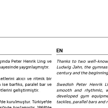
EN
başında Peter Henrik Ling ve
Thanks to two well-known
sayesinde yaygınlaşmıştır.
Ludwig Jahn, the gymnast
century and the beginning 
tlerini akıcı ve ritmik bir
ise barfiks, paralel bar ve
Swedish Peter Henrik 
lerini geliştirmiştir.
smooth and rhythmic, w
developed gym equipmen
de kurulmuştur. Türkiye’de
tackles, parallel bars and r
si’nde başlamıştır. 1868’de