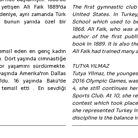
 yetişen Ali Faik 1889’da
The first gymnastic club
edeniye, aynı zamanda Türk
United States. In Turkey
y bunun yanıda özel bir
School which used to be
1868. Ali Faik, who was a
author of the first publ
book in 1889. It is also th
 temsil eden en genç kadın
Ali Faik had trained many a
. Dört yaşında cimnastiğe
por yaşamını sürdürmekte.
TUTYA YILMAZ
0 yaşında Amerika’nın Dallas
Tutya Yilmaz, the younges
oldu. 16 yaşında Bakü’de
2016 Olympic Games, was b
 temsil etti . En sevdiği
4, she still continues her
Sports Club. At 10, she re
contest which took place 
she represented Turkey in
discipline is the balance 