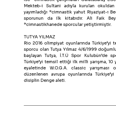
Mekteb-i Sultani adıyla kurulan okuldan
yayımladığı *cimnastik yahut Riyaziyat-ı B
sporunun da ilk kitabıdır. Ali Faik Be
*cimnastikhanede sporcular yetiştirmiştir.
TUTYA YILMAZ
Rio 2016 olimpiyat oyunlarında Türkiye’yi
sporcu olan Tutya Yılmaz 4/6/1999 doğumlu
başlayan Tutya, İ.T.Ü Spor Kulubün’de s
Türkiye’yi temsil ettiği ilk milli yarışma, 1
eyaletinde W.O.G.A. classic yarışması 
düzenlenen avrupa oyunlarında Türkiye’yi
disiplin Denge aleti.