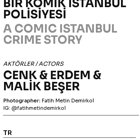
BİR KOMİK İSTANBUL
POLİSİYESİ
A COMIC ISTANBUL
CRIME STORY
AKTÖRLER / ACTORS
CENK & ERDEM &
MALİK BEŞER
Photographer:
Fatih Metin Demirkol
IG:
@fatihmetindemirkol
TR